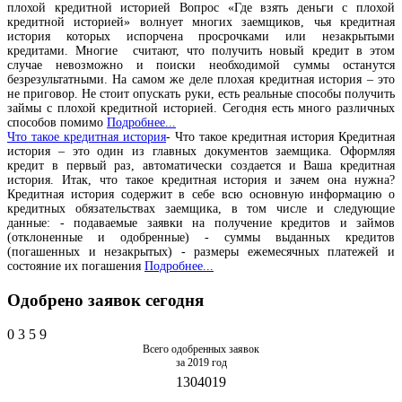
плохой кредитной историей Вопрос «Где взять деньги с плохой
кредитной историей» волнует многих заемщиков, чья кредитная
история которых испорчена просрочками или незакрытыми
кредитами. Многие считают, что получить новый кредит в этом
случае невозможно и поиски необходимой суммы останутся
безрезультатными. На самом же деле плохая кредитная история – это
не приговор. Не стоит опускать руки, есть реальные способы получить
займы с плохой кредитной историей. Сегодня есть много различных
способов помимо
Подробнее...
Что такое кредитная история
- Что такое кредитная история Кредитная
история – это один из главных документов заемщика. Оформляя
кредит в первый раз, автоматически создается и Ваша кредитная
история. Итак, что такое кредитная история и зачем она нужна?
Кредитная история содержит в себе всю основную информацию о
кредитных обязательствах заемщика, в том числе и следующие
данные: - подаваемые заявки на получение кредитов и займов
(отклоненные и одобренные) - суммы выданных кредитов
(погашенных и незакрытых) - размеры ежемесячных платежей и
состояние их погашения
Подробнее...
Одобрено заявок сегодня
0
3
5
9
Всего одобренных заявок
за 2019 год
1304019