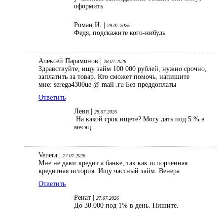
оформить
Роман И. |
29.07.2026
Федя, подскажите кого-нибудь
Алексей Парамонов |
28.07.2026
Здравствуйте, ищу займ 100 000 рублей, нужно срочно,
заплатить за товар. Кто сможет помочь, напишите
мне: serega4300ue @ mail .ru Без преддоплаты
Ответить
Леня |
28.07.2026
На какой срок ищете? Могу дать под 5 % в
месяц
Venera |
27.07.2026
Мне не дают кредит а банке, так как испорченная
кредитная история. Ищу частный займ. Венера
Ответить
Ренат |
27.07.2026
До 30.000 под 1% в день. Пишите.