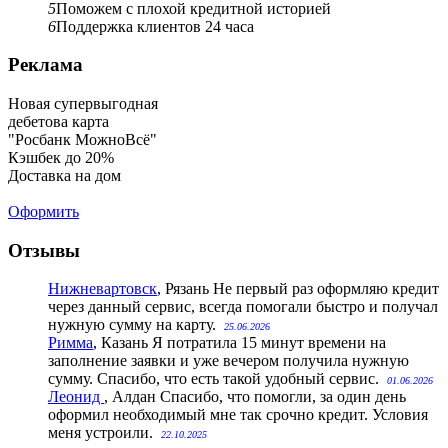
5
Поможем с плохой кредитной историей
6
Поддержка клиентов 24 часа
Реклама
Новая супервыгодная
дебетова карта
"Росбанк МожноВсё"
Кэшбек до 20%
Доставка на дом
Оформить
Отзывы
Нижневартовск
, Рязань
Не первый раз оформляю кредит
через данный сервис, всегда помогали быстро и получал
нужную сумму на карту.
25.06.2026
Римма
, Казань
Я потратила 15 минут времени на
заполнение заявки и уже вечером получила нужную
сумму. Спасибо, что есть такой удобный сервис.
01.06.2026
Леонид
, Алдан
Спасибо, что помогли, за один день
оформил необходимый мне так срочно кредит. Условия
меня устроили.
22.10.2025