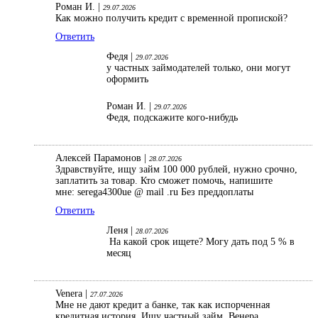
Роман И. |
29.07.2026
Как можно получить кредит с временной пропиской?
Ответить
Федя |
29.07.2026
у частных займодателей только, они могут
оформить
Роман И. |
29.07.2026
Федя, подскажите кого-нибудь
Алексей Парамонов |
28.07.2026
Здравствуйте, ищу займ 100 000 рублей, нужно срочно,
заплатить за товар. Кто сможет помочь, напишите
мне: serega4300ue @ mail .ru Без преддоплаты
Ответить
Леня |
28.07.2026
На какой срок ищете? Могу дать под 5 % в
месяц
Venera |
27.07.2026
Мне не дают кредит а банке, так как испорченная
кредитная история. Ищу частный займ. Венера