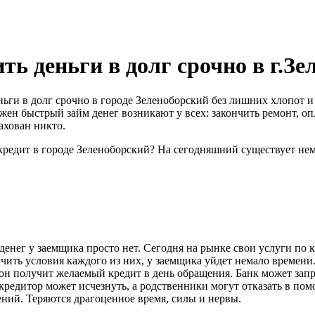
ь деньги в долг срочно в г.З
еньги в долг срочно в городе Зеленоборский без лишних хлопот
жен быстрый займ денег возникают у всех: закончить ремонт, опл
ахован никто.
кредит в городе Зеленоборский? На сегодняшний существует не
денег у заемщика просто нет. Сегодня на рынке свои услуги по
чить условия каждого из них, у заемщика уйдет немало времени
 он получит желаемый кредит в день обращения. Банк может зап
редитор может исчезнуть, а родственники могут отказать в пом
ений. Теряются драгоценное время, силы и нервы.