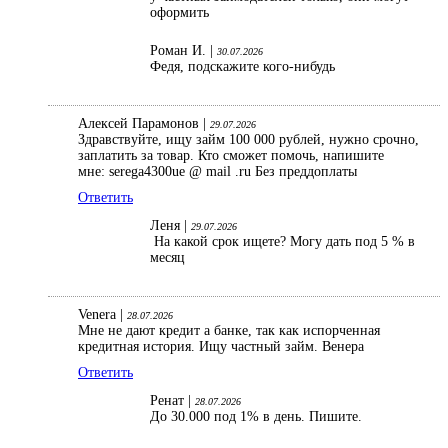
оформить
Роман И. |
30.07.2026
Федя, подскажите кого-нибудь
Алексей Парамонов |
29.07.2026
Здравствуйте, ищу займ 100 000 рублей, нужно срочно,
заплатить за товар. Кто сможет помочь, напишите
мне: serega4300ue @ mail .ru Без преддоплаты
Ответить
Леня |
29.07.2026
На какой срок ищете? Могу дать под 5 % в
месяц
Venera |
28.07.2026
Мне не дают кредит а банке, так как испорченная
кредитная история. Ищу частный займ. Венера
Ответить
Ренат |
28.07.2026
До 30.000 под 1% в день. Пишите.