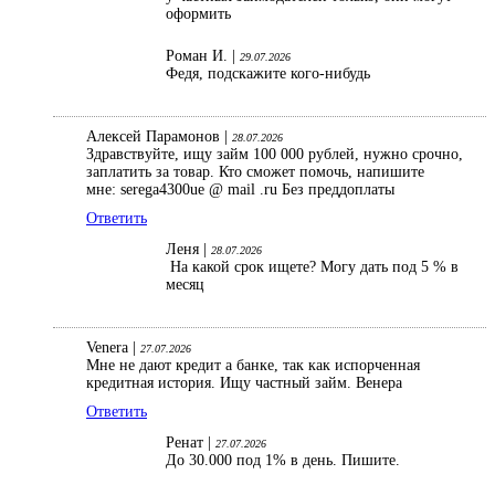
оформить
Роман И. |
29.07.2026
Федя, подскажите кого-нибудь
Алексей Парамонов |
28.07.2026
Здравствуйте, ищу займ 100 000 рублей, нужно срочно,
заплатить за товар. Кто сможет помочь, напишите
мне: serega4300ue @ mail .ru Без преддоплаты
Ответить
Леня |
28.07.2026
На какой срок ищете? Могу дать под 5 % в
месяц
Venera |
27.07.2026
Мне не дают кредит а банке, так как испорченная
кредитная история. Ищу частный займ. Венера
Ответить
Ренат |
27.07.2026
До 30.000 под 1% в день. Пишите.