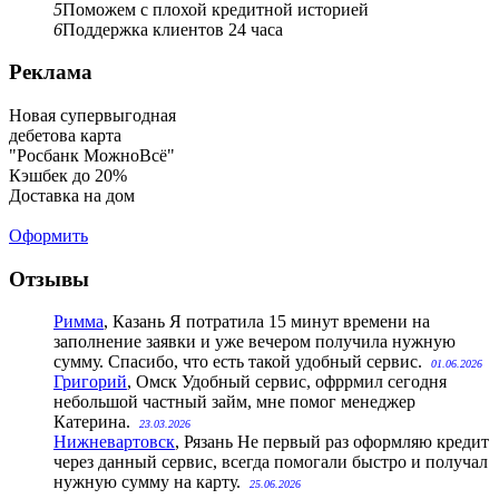
5
Поможем с плохой кредитной историей
6
Поддержка клиентов 24 часа
Реклама
Новая супервыгодная
дебетова карта
"Росбанк МожноВсё"
Кэшбек до 20%
Доставка на дом
Оформить
Отзывы
Римма
, Казань
Я потратила 15 минут времени на
заполнение заявки и уже вечером получила нужную
сумму. Спасибо, что есть такой удобный сервис.
01.06.2026
Григорий
, Омск
Удобный сервис, офррмил сегодня
небольшой частный займ, мне помог менеджер
Катерина.
23.03.2026
Нижневартовск
, Рязань
Не первый раз оформляю кредит
через данный сервис, всегда помогали быстро и получал
нужную сумму на карту.
25.06.2026