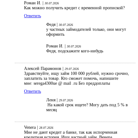
Роман И. |
30.07.2026
Как можно получить кредит с временной пропиской?
Ответить
Федя |
30.07.2026
у частных займодателей только, они могут
оформить
Роман И. |
30.07.2026
Федя, подскажите кого-нибудь
Алексей Парамонов |
29.07.2026
Здравствуйте, ищу займ 100 000 рублей, нужно срочно,
заплатить за товар. Кто сможет помочь, напишите
мне: serega4300ue @ mail .ru Без преддоплаты
Ответить
Леня |
29.07.2026
На какой срок ищете? Могу дать под 5 % в
месяц
Venera |
28.07.2026
Мне не дают кредит а банке, так как испорченная
кредитная история. Ищу частный займ. Венера