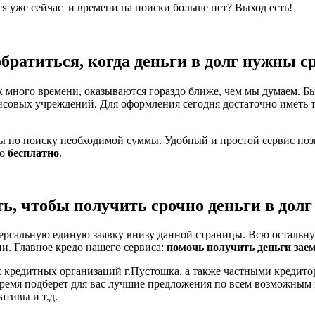
ся уже сейчас и времени на поиски больше нет? Выход есть!
обратиться, когда деньги в долг нужны с
 много времени, оказываются гораздо ближе, чем мы думаем. Бы
нсовых учреждений. Для оформления сегодня достаточно иметь 
ты по поиску необходимой суммы. Удобный и простой сервис по
но
бесплатно
.
ть, чтобы получить срочно деньги в долг
ерсальную единую заявку внизу данной страницы. Всю остальну
ни. Главное кредо нашего сервиса:
помочь получить деньги зае
 кредитных организаций г.Пустошка, а также частными кредито
время подберет для вас лучшие предложения по всем возможным
тивы и т.д.