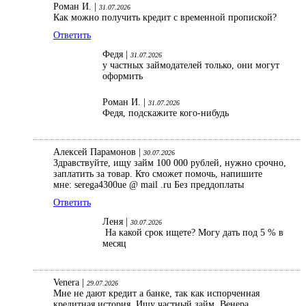
Роман И. |
31.07.2026
Как можно получить кредит с временной пропиской?
Ответить
Федя |
31.07.2026
у частных займодателей только, они могут
оформить
Роман И. |
31.07.2026
Федя, подскажите кого-нибудь
Алексей Парамонов |
30.07.2026
Здравствуйте, ищу займ 100 000 рублей, нужно срочно,
заплатить за товар. Кто сможет помочь, напишите
мне: serega4300ue @ mail .ru Без преддоплаты
Ответить
Леня |
30.07.2026
На какой срок ищете? Могу дать под 5 % в
месяц
Venera |
29.07.2026
Мне не дают кредит а банке, так как испорченная
кредитная история. Ищу частный займ. Венера