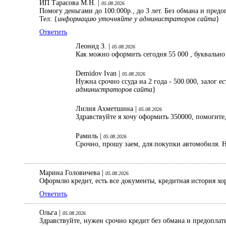
ИП Тарасова М.Н. |
05.08.2026
Помогу деньгами до 100.000р., до 3 лет. Без обмана и пред
Тел: {
информацию уточняйте у администраторов сайта
}
Ответить
Леонид З. |
05.08.2026
Как можно оформить сегодня 55 000 , буквально
Demidov Ivan |
05.08.2026
Нужна срочно ссуда на 2 года - 500.000, залог 
администраторов сайта
}
Лилия Ахметшина |
05.08.2026
Здравствуйте я хочу оформить 350000, помогите,
Рамиль |
05.08.2026
Срочно, прошу заем, для покупки автомобиля. Н
Марина Головичева |
05.08.2026
Оформлю кредит, есть все документы, кредитная история хо
Ответить
Ольга |
05.08.2026
Здравствуйте, нужен срочно кредит без обмана и предопла