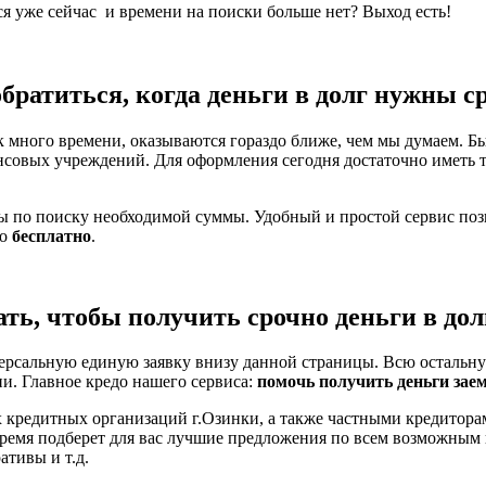
ся уже сейчас и времени на поиски больше нет? Выход есть!
обратиться, когда деньги в долг нужны с
 много времени, оказываются гораздо ближе, чем мы думаем. Бы
нсовых учреждений. Для оформления сегодня достаточно иметь 
ты по поиску необходимой суммы. Удобный и простой сервис по
но
бесплатно
.
ать, чтобы получить срочно деньги в дол
ерсальную единую заявку внизу данной страницы. Всю остальну
ни. Главное кредо нашего сервиса:
помочь получить деньги зае
 кредитных организаций г.Озинки, а также частными кредитора
время подберет для вас лучшие предложения по всем возможным
тивы и т.д.