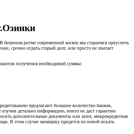
г.Озинки
ы. В бешеном ритме современной жизни мы стараемся преуспеть
ние, срочно отдать старый долг, или просто не хватает
риантов получения необходимой суммы:
 кредитованию предлагают большое количество банков,
е изучив детально информацию, никто не даст гарантию
росить дополнительные документы или залог, микрокредитная
ощи. В этом случае заемщику придется по новой искать