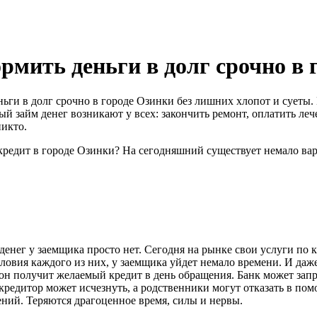
рмить деньги в долг срочно в 
еньги в долг срочно в городе Озинки без лишних хлопот и сует
й займ денег возникают у всех: закончить ремонт, оплатить лече
никто.
кредит в городе Озинки? На сегодняшний существует немало ва
денег у заемщика просто нет. Сегодня на рынке свои услуги по
ловия каждого из них, у заемщика уйдет немало времени. И даж
 он получит желаемый кредит в день обращения. Банк может зап
редитор может исчезнуть, а родственники могут отказать в пом
ений. Теряются драгоценное время, силы и нервы.