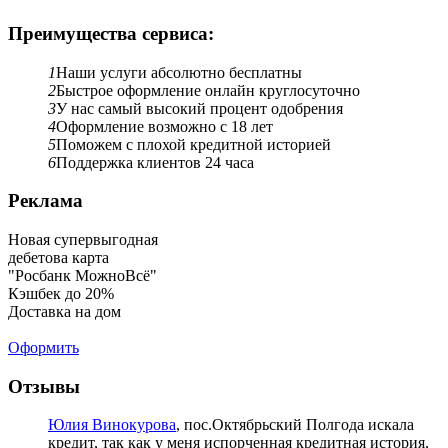
Преимущества сервиса:
1
Наши услуги абсолютно бесплатны
2
Быстрое оформление онлайн круглосуточно
3
У нас самый высокий процент одобрения
4
Оформление возможно с 18 лет
5
Поможем с плохой кредитной историей
6
Поддержка клиентов 24 часа
Реклама
Новая супервыгодная
дебетова карта
"Росбанк МожноВсё"
Кэшбек до 20%
Доставка на дом
Оформить
Отзывы
Юлия Винокурова
, пос.Октябрьский
Полгода искала
кредит, так как у меня испорченная кредитная история,