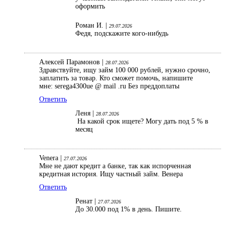
оформить
Роман И. |
29.07.2026
Федя, подскажите кого-нибудь
Алексей Парамонов |
28.07.2026
Здравствуйте, ищу займ 100 000 рублей, нужно срочно,
заплатить за товар. Кто сможет помочь, напишите
мне: serega4300ue @ mail .ru Без преддоплаты
Ответить
Леня |
28.07.2026
На какой срок ищете? Могу дать под 5 % в
месяц
Venera |
27.07.2026
Мне не дают кредит а банке, так как испорченная
кредитная история. Ищу частный займ. Венера
Ответить
Ренат |
27.07.2026
До 30.000 под 1% в день. Пишите.