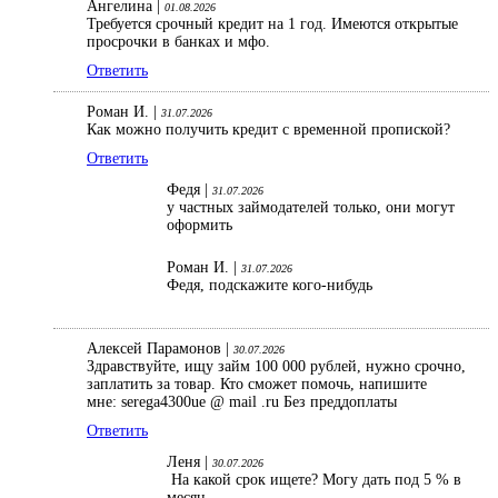
Ангелина |
01.08.2026
Требуется срочный кредит на 1 год. Имеются открытые
просрочки в банках и мфо.
Ответить
Роман И. |
31.07.2026
Как можно получить кредит с временной пропиской?
Ответить
Федя |
31.07.2026
у частных займодателей только, они могут
оформить
Роман И. |
31.07.2026
Федя, подскажите кого-нибудь
Алексей Парамонов |
30.07.2026
Здравствуйте, ищу займ 100 000 рублей, нужно срочно,
заплатить за товар. Кто сможет помочь, напишите
мне: serega4300ue @ mail .ru Без преддоплаты
Ответить
Леня |
30.07.2026
На какой срок ищете? Могу дать под 5 % в
месяц