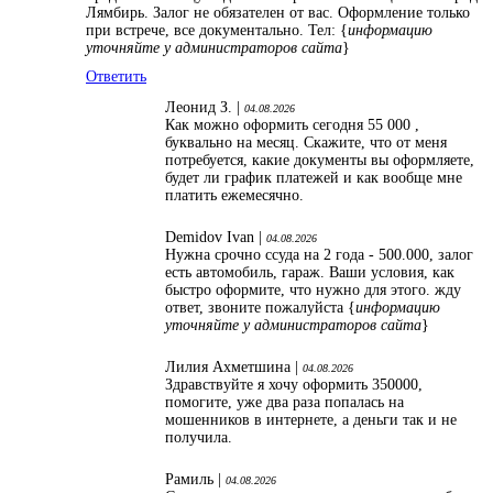
Лямбирь. Залог не обязателен от вас. Оформление только
при встрече, все документально. Тел: {
информацию
уточняйте у администраторов сайта
}
Ответить
Леонид З. |
04.08.2026
Как можно оформить сегодня 55 000 ,
буквально на месяц. Скажите, что от меня
потребуется, какие документы вы оформляете,
будет ли график платежей и как вообще мне
платить ежемесячно.
Demidov Ivan |
04.08.2026
Нужна срочно ссуда на 2 года - 500.000, залог
есть автомобиль, гараж. Ваши условия, как
быстро оформите, что нужно для этого. жду
ответ, звоните пожалуйста {
информацию
уточняйте у администраторов сайта
}
Лилия Ахметшина |
04.08.2026
Здравствуйте я хочу оформить 350000,
помогите, уже два раза попалась на
мошенников в интернете, а деньги так и не
получила.
Рамиль |
04.08.2026