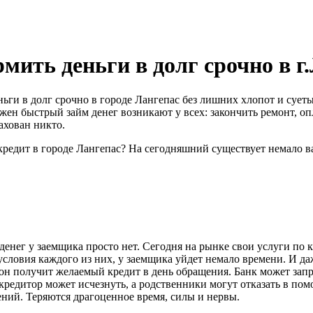
мить деньги в долг срочно в г
еньги в долг срочно в городе Лангепас без лишних хлопот и суе
жен быстрый займ денег возникают у всех: закончить ремонт, опл
ахован никто.
кредит в городе Лангепас? На сегодняшний существует немало 
денег у заемщика просто нет. Сегодня на рынке свои услуги по
условия каждого из них, у заемщика уйдет немало времени. И д
 он получит желаемый кредит в день обращения. Банк может зап
редитор может исчезнуть, а родственники могут отказать в пом
ений. Теряются драгоценное время, силы и нервы.