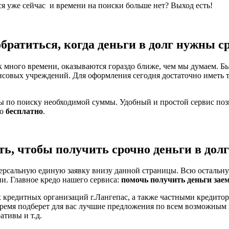
ся уже сейчас и времени на поиски больше нет? Выход есть!
обратиться, когда деньги в долг нужны с
 много времени, оказываются гораздо ближе, чем мы думаем. Бы
нсовых учреждений. Для оформления сегодня достаточно иметь 
ты по поиску необходимой суммы. Удобный и простой сервис по
но
бесплатно
.
ть, чтобы получить срочно деньги в долг
ерсальную единую заявку внизу данной страницы. Всю остальну
ни. Главное кредо нашего сервиса:
помочь получить деньги зае
 кредитных организаций г.Лангепас, а также частными кредитор
время подберет для вас лучшие предложения по всем возможным
тивы и т.д.