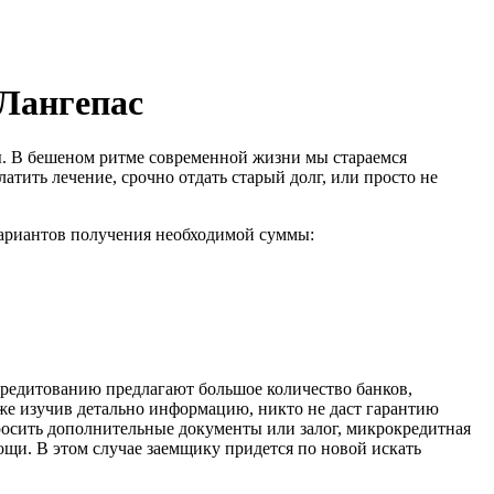
.Лангепас
ты. В бешеном ритме современной жизни мы стараемся
атить лечение, срочно отдать старый долг, или просто не
вариантов получения необходимой суммы:
 кредитованию предлагают большое количество банков,
аже изучив детально информацию, никто не даст гарантию
росить дополнительные документы или залог, микрокредитная
ощи. В этом случае заемщику придется по новой искать