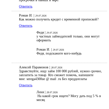
просрочки в банках и мфо.
Ответить
Роман И. |
29.07.2026
Как можно получить кредит с временной пропиской?
Ответить
Федя |
29.07.2026
у частных займодателей только, они могут
оформить
Роман И. |
29.07.2026
Федя, подскажите кого-нибудь
Алексей Парамонов |
28.07.2026
Здравствуйте, ищу займ 100 000 рублей, нужно срочно,
заплатить за товар. Кто сможет помочь, напишите
мне: serega4300ue @ mail .ru Без преддоплаты
Ответить
Леня |
28.07.2026
На какой срок ищете? Могу дать под 5 % в
месяц