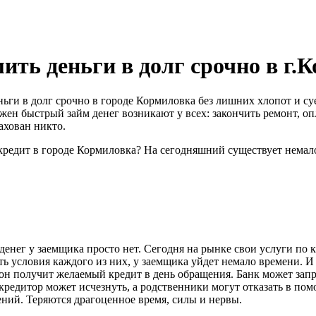
ить деньги в долг срочно в г.
еньги в долг срочно в городе Кормиловка без лишних хлопот и 
жен быстрый займ денег возникают у всех: закончить ремонт, опл
ахован никто.
кредит в городе Кормиловка? На сегодняшний существует немал
денег у заемщика просто нет. Сегодня на рынке свои услуги по
ть условия каждого из них, у заемщика уйдет немало времени. 
 он получит желаемый кредит в день обращения. Банк может зап
редитор может исчезнуть, а родственники могут отказать в пом
ений. Теряются драгоценное время, силы и нервы.