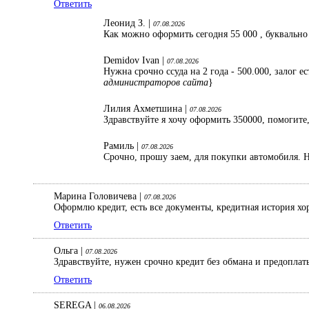
Ответить
Леонид З. |
07.08.2026
Как можно оформить сегодня 55 000 , буквально
Demidov Ivan |
07.08.2026
Нужна срочно ссуда на 2 года - 500.000, залог 
администраторов сайта
}
Лилия Ахметшина |
07.08.2026
Здравствуйте я хочу оформить 350000, помогите,
Рамиль |
07.08.2026
Срочно, прошу заем, для покупки автомобиля. Н
Марина Головичева |
07.08.2026
Оформлю кредит, есть все документы, кредитная история хо
Ответить
Ольга |
07.08.2026
Здравствуйте, нужен срочно кредит без обмана и предопла
Ответить
SEREGA |
06.08.2026