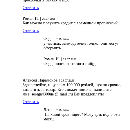
просрочки в банках и мфо.
Ответить
Роман И. |
29.07.2026
Как можно получить кредит с временной пропиской?
Ответить
Федя |
29.07.2026
у частных займодателей только, они могут
оформить
Роман И. |
29.07.2026
Федя, подскажите кого-нибудь
Алексей Парамонов |
28.07.2026
Здравствуйте, ищу займ 100 000 рублей, нужно срочно,
заплатить за товар. Кто сможет помочь, напишите
мне: serega4300ue @ mail .ru Без преддоплаты
Ответить
Леня |
28.07.2026
На какой срок ищете? Могу дать под 5 % в
месяц