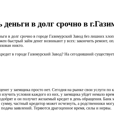
деньги в долг срочно в г.Газ
еньги в долг срочно в городе Газимурский Завод без лишних хл
жен быстрый займ денег возникают у всех: закончить ремонт, опл
ахован никто.
кредит в городе Газимурский Завод? На сегодняшний существуе
денег у заемщика просто нет. Сегодня на рынке свои услуги по
 изучить условия каждого из них, у заемщика уйдет немало вре
одобрят и он получит желаемый кредит в день обращения. Банк 
сумму, частный кредитор может исчезнуть, а родственники могу
 подача заявлений. Теряются драгоценное время, силы и нервы.