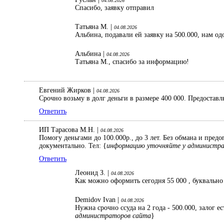
04.08.2026
Спасибо, заявку отправил
Татьяна М. |
04.08.2026
Альбина, подавали ей заявку на 500.000, нам од
Альбина |
04.08.2026
Татьяна М., спасибо за информацию!
Евгений Жирков |
04.08.2026
Срочно возьму в долг деньги в размере 400 000. Предостав
Ответить
ИП Тарасова М.Н. |
04.08.2026
Помогу деньгами до 100.000р., до 3 лет. Без обмана и пред
документально. Тел: {
информацию уточняйте у администр
Ответить
Леонид З. |
04.08.2026
Как можно оформить сегодня 55 000 , буквально
Demidov Ivan |
04.08.2026
Нужна срочно ссуда на 2 года - 500.000, залог 
администраторов сайта
}