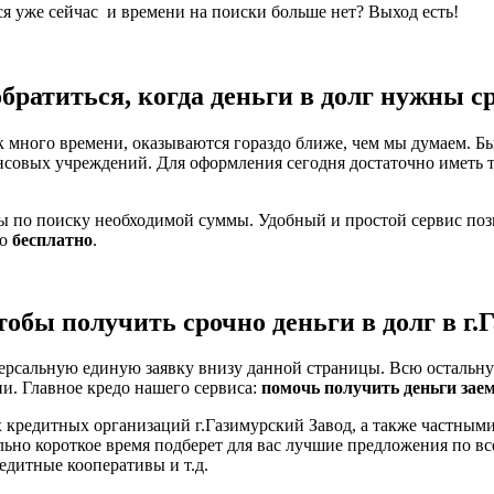
ся уже сейчас и времени на поиски больше нет? Выход есть!
обратиться, когда деньги в долг нужны с
 много времени, оказываются гораздо ближе, чем мы думаем. Бы
нсовых учреждений. Для оформления сегодня достаточно иметь 
ты по поиску необходимой суммы. Удобный и простой сервис по
но
бесплатно
.
тобы получить срочно деньги в долг в г
ерсальную единую заявку внизу данной страницы. Всю остальну
ни. Главное кредо нашего сервиса:
помочь получить деньги зае
 кредитных организаций г.Газимурский Завод, а также частными
льно короткое время подберет для вас лучшие предложения по 
едитные кооперативы и т.д.