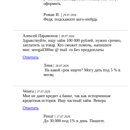
оформить
Роман И. |
29.07.2026
Федя, подскажите кого-нибудь
Алексей Парамонов |
28.07.2026
Здравствуйте, ищу займ 100 000 рублей, нужно срочно,
заплатить за товар. Кто сможет помочь, напишите
мне: serega4300ue @ mail .ru Без преддоплаты
Ответить
Леня |
28.07.2026
На какой срок ищете? Могу дать под 5 % в
месяц
Venera |
27.07.2026
Мне не дают кредит а банке, так как испорченная
кредитная история. Ищу частный займ. Венера
Ответить
Ренат |
27.07.2026
До 30.000 под 1% в день. Пишите.