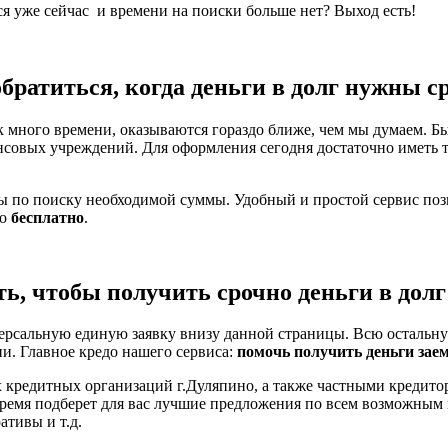
ся уже сейчас и времени на поиски больше нет? Выход есть!
обратиться, когда деньги в долг нужны с
 много времени, оказываются гораздо ближе, чем мы думаем. Бы
нсовых учреждений. Для оформления сегодня достаточно иметь 
ты по поиску необходимой суммы. Удобный и простой сервис по
но
бесплатно
.
ть, чтобы получить срочно деньги в долг
ерсальную единую заявку внизу данной страницы. Всю остальну
ни. Главное кредо нашего сервиса:
помочь получить деньги зае
 кредитных организаций г.Дуляпино, а также частными кредито
время подберет для вас лучшие предложения по всем возможным
тивы и т.д.