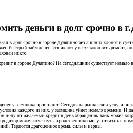
мить деньги в долг срочно в г
еньги в долг срочно в городе Дуляпино без лишних хлопот и су
жен быстрый займ денег возникают у всех: закончить ремонт, опл
ахован никто.
кредит в городе Дуляпино? На сегодняшний существует немало 
денег у заемщика просто нет. Сегодня на рынке свои услуги по
условия каждого из них, у заемщика уйдет немало времени. И д
 он получит желаемый кредит в день обращения. Банк может зап
редитор может исчезнуть, а родственники могут отказать в пом
ений. Теряются драгоценное время, силы и нервы.