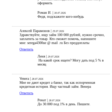
оформить
Роман И. |
30.07.2026
Федя, подскажите кого-нибудь
Алексей Парамонов |
29.07.2026
Здравствуйте, ищу займ 100 000 рублей, нужно срочно,
заплатить за товар. Кто сможет помочь, напишите
мне: serega4300ue @ mail .ru Без преддоплаты
Ответить
Леня |
29.07.2026
На какой срок ищете? Могу дать под 5 % в
месяц
Venera |
28.07.2026
Мне не дают кредит а банке, так как испорченная
кредитная история. Ищу частный займ. Венера
Ответить
Ренат |
28.07.2026
До 30.000 под 1% в день. Пишите.