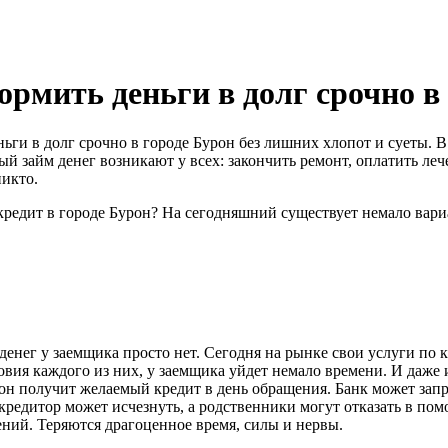
ормить деньги в долг срочно в 
еньги в долг срочно в городе Бурон без лишних хлопот и суеты.
й займ денег возникают у всех: закончить ремонт, оплатить лече
никто.
кредит в городе Бурон? На сегодняшний существует немало вар
денег у заемщика просто нет. Сегодня на рынке свои услуги по
овия каждого из них, у заемщика уйдет немало времени. И даже
 он получит желаемый кредит в день обращения. Банк может зап
редитор может исчезнуть, а родственники могут отказать в пом
ений. Теряются драгоценное время, силы и нервы.