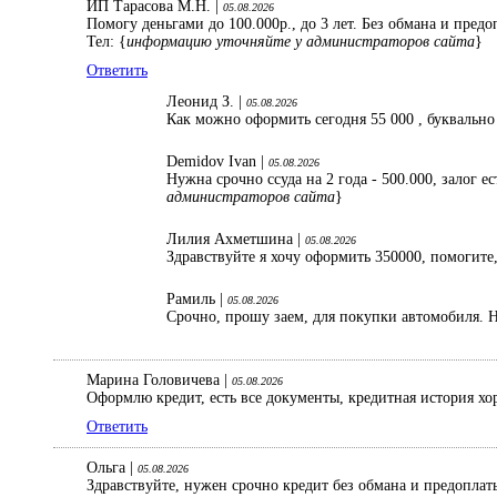
ИП Тарасова М.Н. |
05.08.2026
Помогу деньгами до 100.000р., до 3 лет. Без обмана и пред
Тел: {
информацию уточняйте у администраторов сайта
}
Ответить
Леонид З. |
05.08.2026
Как можно оформить сегодня 55 000 , буквально
Demidov Ivan |
05.08.2026
Нужна срочно ссуда на 2 года - 500.000, залог 
администраторов сайта
}
Лилия Ахметшина |
05.08.2026
Здравствуйте я хочу оформить 350000, помогите,
Рамиль |
05.08.2026
Срочно, прошу заем, для покупки автомобиля. Н
Марина Головичева |
05.08.2026
Оформлю кредит, есть все документы, кредитная история хо
Ответить
Ольга |
05.08.2026
Здравствуйте, нужен срочно кредит без обмана и предопла