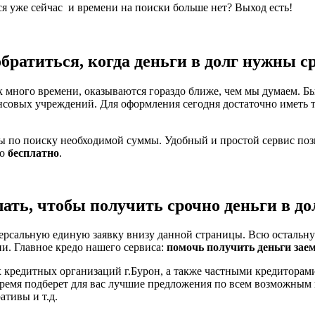
ся уже сейчас и времени на поиски больше нет? Выход есть!
обратиться, когда деньги в долг нужны с
 много времени, оказываются гораздо ближе, чем мы думаем. Бы
нсовых учреждений. Для оформления сегодня достаточно иметь 
ты по поиску необходимой суммы. Удобный и простой сервис по
но
бесплатно
.
лать, чтобы получить срочно деньги в дол
ерсальную единую заявку внизу данной страницы. Всю остальну
ни. Главное кредо нашего сервиса:
помочь получить деньги зае
 кредитных организаций г.Бурон, а также частными кредиторами
время подберет для вас лучшие предложения по всем возможным
тивы и т.д.