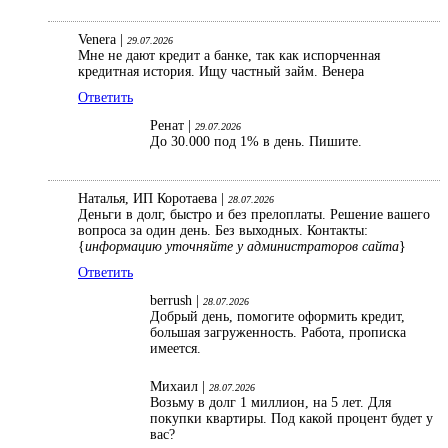
Venera |
29.07.2026
Мне не дают кредит а банке, так как испорченная
кредитная история. Ищу частный займ. Венера
Ответить
Ренат |
29.07.2026
До 30.000 под 1% в день. Пишите.
Наталья, ИП Коротаева |
28.07.2026
Деньги в долг, быстро и без прелоплаты. Решение вашего
вопроса за один день. Без выходных. Контакты:
{
информацию уточняйте у администраторов сайта
}
Ответить
berrush |
28.07.2026
Добрый день, помогите оформить кредит,
большая загруженность. Работа, прописка
имеется.
Михаил |
28.07.2026
Возьму в долг 1 миллион, на 5 лет. Для
покупки квартиры. Под какой процент будет у
вас?