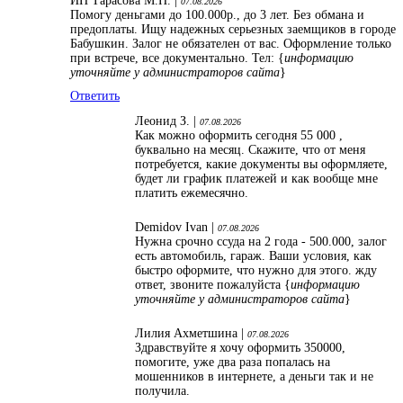
ИП Тарасова М.Н. |
07.08.2026
Помогу деньгами до 100.000р., до 3 лет. Без обмана и
предоплаты. Ищу надежных серьезных заемщиков в городе
Бабушкин. Залог не обязателен от вас. Оформление только
при встрече, все документально. Тел: {
информацию
уточняйте у администраторов сайта
}
Ответить
Леонид З. |
07.08.2026
Как можно оформить сегодня 55 000 ,
буквально на месяц. Скажите, что от меня
потребуется, какие документы вы оформляете,
будет ли график платежей и как вообще мне
платить ежемесячно.
Demidov Ivan |
07.08.2026
Нужна срочно ссуда на 2 года - 500.000, залог
есть автомобиль, гараж. Ваши условия, как
быстро оформите, что нужно для этого. жду
ответ, звоните пожалуйста {
информацию
уточняйте у администраторов сайта
}
Лилия Ахметшина |
07.08.2026
Здравствуйте я хочу оформить 350000,
помогите, уже два раза попалась на
мошенников в интернете, а деньги так и не
получила.