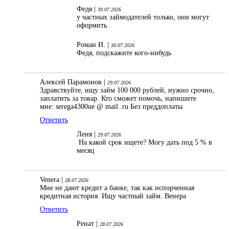
Федя |
30.07.2026
у частных займодателей только, они могут
оформить
Роман И. |
30.07.2026
Федя, подскажите кого-нибудь
Алексей Парамонов |
29.07.2026
Здравствуйте, ищу займ 100 000 рублей, нужно срочно,
заплатить за товар. Кто сможет помочь, напишите
мне: serega4300ue @ mail .ru Без преддоплаты
Ответить
Леня |
29.07.2026
На какой срок ищете? Могу дать под 5 % в
месяц
Venera |
28.07.2026
Мне не дают кредит а банке, так как испорченная
кредитная история. Ищу частный займ. Венера
Ответить
Ренат |
28.07.2026