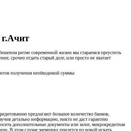
 г.Ачит
В бешеном ритме современной жизни мы стараемся преуспеть
ние, срочно отдать старый долг, или просто не хватает
антов получения необходимой суммы:
 кредитованию предлагают большое количество банков,
изучив детально информацию, никто не даст гарантию
росить дополнительные документы или залог, микрокредитная
ощи. В этом случае заемщику придется по новой искать