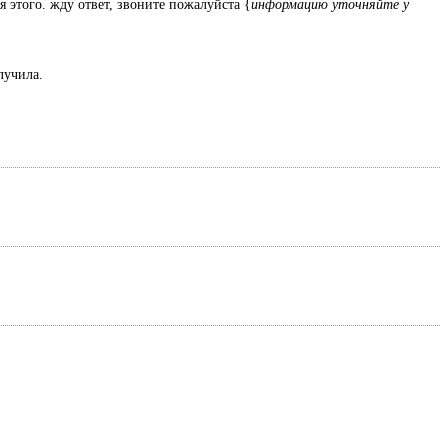
я этого. жду ответ, звоните пожалуйста {
информацию уточняйте у
олучила.