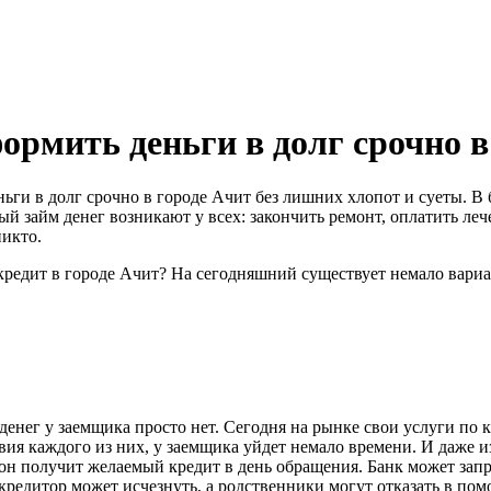
ормить деньги в долг срочно в
еньги в долг срочно в городе Ачит без лишних хлопот и суеты. 
й займ денег возникают у всех: закончить ремонт, оплатить лече
никто.
кредит в городе Ачит? На сегодняшний существует немало вари
денег у заемщика просто нет. Сегодня на рынке свои услуги по
вия каждого из них, у заемщика уйдет немало времени. И даже 
 он получит желаемый кредит в день обращения. Банк может зап
редитор может исчезнуть, а родственники могут отказать в пом