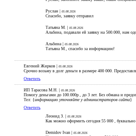
Руслан |
05.08.2026
Спасибо, заявку отправил
Татьяна М. |
05.08.2026
Альбина, подавали ей заявку на 500.000, нам од
Альбина |
05.08.2026
Татьяна М., спасибо за информацию!
Евгений Жирков |
05.08.2026
Срочно возьму в долг деньги в размере 400 000. Предостав
Ответить
ИП Тарасова М.Н. |
05.08.2026
Помогу деньгами до 100.000р., до 3 лет. Без обмана и пред
Тел: {
информацию уточняйте у администраторов сайта
}
Ответить
Леонид З. |
05.08.2026
Как можно оформить сегодня 55 000 , буквально
Demidov Ivan |
05.08.2026